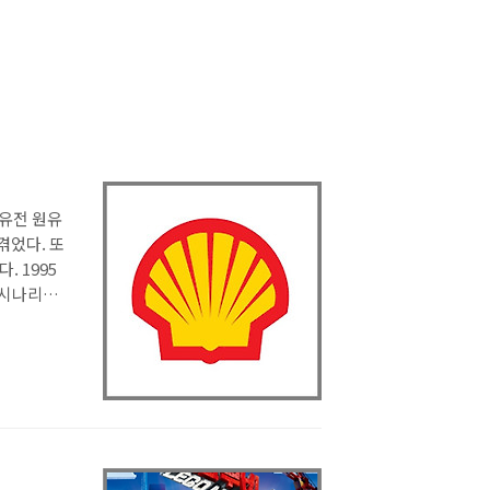
해유전 원유
겪었다. 또
 1995
 시나리오
쉘을 1위로
833년 영