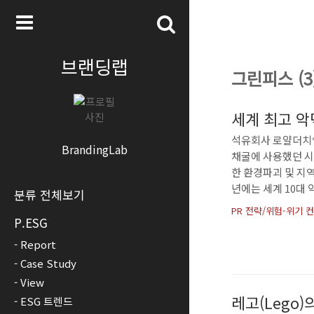
브랜딩랩
그린피스 (3
세계 최고 
석유회사 로얄더치쉘(
BrandingLab
채굴에 사용했던 시
한 환경파괴 및 지역
년에는 세계 10대 
분류 전체보기
경영의 맹주였던 쉘 
PR 전략/위험-위기 
뽑았다. 그해 쉘은
P.ESG
국 런던에서 조개껍
Report
Case Study
View
레고(Lego
ESG 트렌드