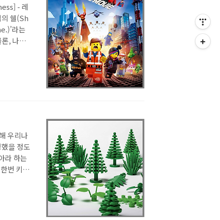
ss] - 레
의 쉘(Sh
e.)’라는
론, 나아
전문 인력을
 잘 극복
 해 우리나
탄생했을 정도
아라 하는
 한번 키워
레고가 석유
NOT awe