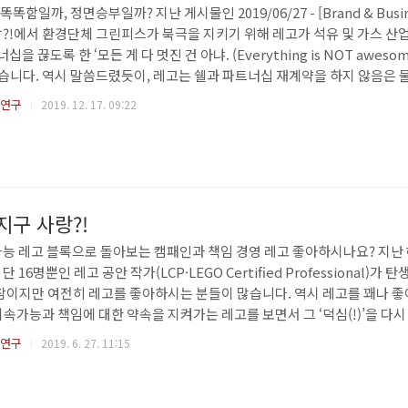
함일까, 정면승부일까? 지난 게시물인 2019/06/27 - [Brand & Busine
랑?!에서 환경단체 그린피스가 북극을 지키기 위해 레고가 석유 및 가스 산업
십을 끊도록 한 ‘모든 게 다 멋진 건 아냐. (Everything is NOT awesom
니다. 역시 말씀드렸듯이, 레고는 쉘과 파트너십 재계약을 하지 않음은 물
(LEGO Sustainable Materials Centre)를 만들고 100명 이상의 
례연구
2019. 12. 17. 09:22
DKK(한화 약 1800억원)을 투자하겠다고 발표하는 등 훌륭한 대처로 상황을
지만, 당시..
지구 사랑?!
가능 레고 블록으로 돌아보는 캠패인과 책임 경영 레고 좋아하시나요? 지난
 16명뿐인 레고 공안 작가(LCP·LEGO Certified Professional)가 
한참이지만 여전히 레고를 좋아하시는 분들이 많습니다. 역시 레고를 꽤나 좋
속가능과 책임에 대한 약속을 지켜가는 레고를 보면서 그 ‘덕심(!)’을 다시
 오랜 레고 팬이시라면, 수년 전 환경단체 그린피스가 북극을 지키기 위해 
례연구
2019. 6. 27. 11:15
ell)과 파트너십을 끊도록 한 ‘모든 게 다 멋진 건 아냐. (Everything is 
페인 영상을 기억하실 수 있습니다..