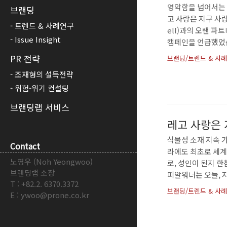
영악함을 넘어서는 똑똑
브랜딩
고 사랑은 지구 사
트렌드 & 사례연구
ell)과의 오랜 파트너
Issue Insight
캠페인을 언급했었습
가 지속 가능 소재 센터
PR 전략
브랜딩/트렌드 & 사
모집하는 등 10억 
조재형의 설득전략
했다고 평가받을만 하
위험-위기 컨설팅
브랜딩랩 서비스
레고 사랑은 
식물성 소재 지속 
Contact
라에도 최초로 세계 단
노영우 (Noh Yeongwoo)
로, 성인이 된지 
브랜딩랩 소장
피알워너는 오늘, 지
T : +82.2. 6370.3372
가 보고자 합니다.
브랜딩/트렌드 & 사
E : ywoo@prone.co.kr
및 가스 산업의 쉘(Sh
some.)’라는 캠