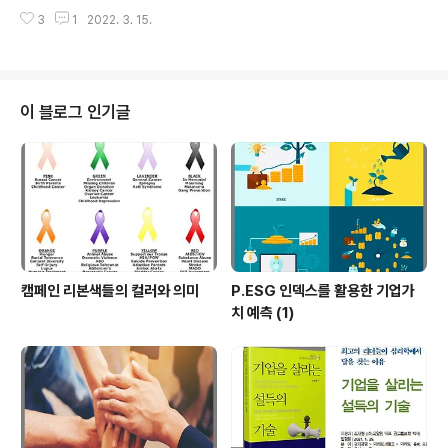
존재를 발견한 두 천문학자가 임박한 재앙을 전 인류에 경
은 오히려 더 적극적인 탈 오피스 업무 환경을 조성하고 있
3
1
2022. 3. 15.
고하는 내용이다. 이 과정에서 정치권, 미디어, 대중을 향한
습니다. 워케..
뼈를 때리는 풍자가 곳곳에서 전개된다. 대중들은 지구가
멸망한다는 과학적 진실보다는 연예인 사생활이 더 큰 관
심사라고 했다. 영화는 사람들은 진실을 알기보다 정치적
이념과 주장에서 느끼는 '기분'으로 진실을 선택한다고 했
이 블로그 인기글
다. 요즘 MZ세대들은 의식면에서 여러모로 과거와 다르
다. 예로 착한 상점이나 기업의 생산품을 구매함으로써 그
들이 더욱 이득을 얻을 수 있도록 보답하고 돕자’는데 열심
이다. 이는 ‘환경’과 ‘공정성’에 대한 관심이 커진 MZ세대
들이 이를 중요한 ..
캠페인 리본색들의 컬러와 의미
P.ESG 인덱스를 활용한 기업가
치 예측 (1)