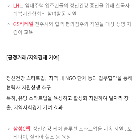
LH
는 임대주택 입주민들의 정신건강 증진을 위해 한국사
회복지관협회의 참여활동 지원
GS리테일
전주시와 협력 편의점주와 직원들 대상 생명 지
킴이 교육
[
공정거래/
지역경제
기여]
정신건강 스타트업, 지역 내 NGO 단체 등과 업무협약을 통해
협력사
지원상생
추구
특히, 유망 스타트업을 육성하고 활성화 지원하여 일자리 창
출.
지역사회경제
기여
효과
삼성C랩
정신건강 케어 솔루션 스타트업을 지속 지원 . 포
티파이, 실비아 헬스 등 육성