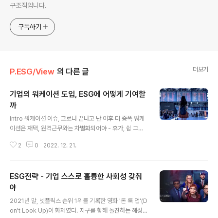
구조직입니다.
구독하기
더보기
P.ESG/View
의 다른 글
기업의 워케이션 도입, ESG에 어떻게 기여할
까
글 내용
Intro 워케이션 이슈, 코로나 끝나고 난 이후 더 증폭 워케
이션은 재택, 원격근무와는 차별화되어야 - 휴가, 쉼 그리
고 업무가 함께 가능한 공간적 가치가 중요 워케이션은 ES
2
0
2022. 12. 21.
G의 S 차원 중 1) 고용 및 근로환경, 2) 제품서비스 안전
및 품질, 3) 지역사회 기여 차원에 영향 Start 지속가능한
기업이 되기 위해서는 임직원이 회사의 정책을 긍정적으로
ESG전략 - 기업 스스로 훌륭한 사회성 갖춰
수용하고 나와 조직의 비전을 일치시키는 일이 중요합니
다. 그 중심에 업무문화가 있습니다. 코로나 시기에 많은 직
야
글 내용
장인들은 9 to 6 오피스 업무 환경에서 벗어나도 업무 진
2021년 말, 넷플릭스 순위 1위를 기록한 영화 '돈 룩 업'(D
행에 큰 차질이 없다는 것을 자각하게 되었습니다. 일상이
on't Look Up)이 화제였다. 지구를 향해 돌진하는 혜성
회복되고, 재택업무 환경에서 벗어 났음에도 어떤 기업들