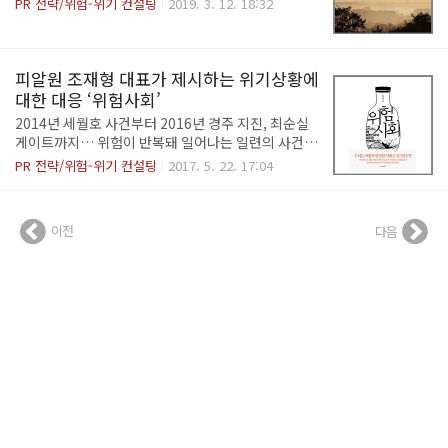
PR 전략/위험-위기 컨설팅
2019. 3. 12. 18:32
한 이익관계가 아닌 가치공유를 통한 상호간의 진정성
세먼지 문제 해결을 적극 촉구하며 현재 상황에 대한
있는 관계 형성에 주목한다. 이의 일환으로, 브랜드 구
불만을 토로하는 게시물이 집중됐다. 그러다 탈원전
조, 브랜드 아키텍처, 브랜드 경험 등의 브랜드 컨설팅
정책 때문에 미세먼지가 더욱 심각해졌다는 논리로 자
영역과 전통적인 미디어 관..
연스럽게 연결됐다. 정부의 무리한 탈원전 정책으로
피알원 조재형 대표가 제시하는 위기상황에
석탄 화력발전소 가동이 늘어났고 결국 재난 수준의
대한 대응 ‘위험사회’
미세먼지 사태가 벌어졌다는 논리다. 뿌연 하늘만큼
2014년 세월호 사건부터 2016년 경주 지진, 최순실
이나 답답한 마음에 쏟아내는 불만과 질타는 십분 이
게이트까지… 위험이 반복돼 일어나는 일련의 사건사
해할 수 있다. 하지만 탈원전과 미세먼지가 직접적인
고에 대한민국은 ‘위험 트라우마’에 감염됐습니다. 이
PR 전략/위험-위기 컨설팅
2017. 5. 22. 17:04
즉각적인 인과관계가 있는 것처럼 생각해선 곤란하
러한 악성 루머의 난립과 어수선한 사회에 휘말려 개
다. 미세먼지 입자의 종류가 다양하고 유발 원인도 발
인의 일상이 무너지지 않기 위해서는 무엇을 해야 하
전소에만 있는 것이 아니기 때문이다. 특히 중국발 미
는가? 대한민국은 어떻게 안전한 사회로 나아갈 것인
세먼지 영향..
이전
다음
가? 이에 대한 해답을 들을 수 있는 좋은 기회를 소개
하고자 합니다. 바로 국내 위기관리 전문가 피알원(P
R ONE) 조재형 대표님이 집필한 위험사회의 원인과
이를 극복할 수 있는 적절한 위기관리를 제시한 ‘위험
사회’ 책입니다. 이 책에서는 위기 관리 전문가인 피알
원 조재형 대표님을 통해 우리 사회에 놓인 위험을 정
의하고, 우리가 위험 사회에 놓이게 된 원인과 시대적
배경을 분석하고 있습니다. 또한 현..