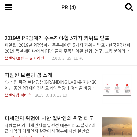
브랜딩랩
PR (4)
2019년 PR업계가 주목해야할 5가지 키워드 발표
피알원, 2019년 PR업계가 주목해야할 5가지 키워드 발표 - 한국PR학회
2019 특별 세미나에서 PR인들이 주목해야할 산업, 연구, 교육 분야의 트
렌드 논의 -조재형 대표, 민간∙공공부문 트렌드와 키워드 세션 발제 (자료
브랜딩/트렌드 & 사례연구
2019. 3. 25. 11:48
배포: 2019. 3. 21) ㈜피알원이 한국PR학회(학회장 이유나)가 주최하는
특별세미나 ’2019 트라이앵귤러 트렌드 스포팅 인 PR(2019 Triangular
Trend Spotting in PR)’에서 PR업계가 주목해야 할 5가지 키워드에 대
피알원 브랜딩 랩 소개
해 발표했다. 한국PR학회 특별세미나는 22일 14시 프레스센터 19층 기
◇ 설립 목적 브랜딩랩(BRANDING LAB)은 지난 20
자회견장에서 진행되었다. 이번 세미나에서는 디지털, 융합 커뮤니케이션
여년 동안 PR 에이전시로서의 역량과 경험을 바탕으
의 환경이라는 흐름 속에서 PR산업, PR연구, PR교육에 대한 방향성과 주
로 피알원의 오랜 숙고끝에 탄생한 Branding 전문
브랜딩랩 서비스
2019. 3. 19. 13:19
목해야 할 트렌드와..
연구조직이다. 즉 PR의 영역에서 강조되는 공중과의
관계를 바탕으로 조직의 브랜드 자산 구축을 위한 커
뮤니케이션 전략을 심층적으로 연구하기 위해 설립되
었다. ◇ 비전 및 목표 브랜딩랩은 변화하는 커뮤니케
미세먼지 위험에 처한 일반인의 위험 태도
이션 환경하에 미디어/채널 중심의 PR 업무 방식을
사람들은 왜 미세먼지를 탈원전 때문이라고 할까? 최
극복하고자 노력할 것이다. 랩은 MPR, IMC 등 과거
근 최악의 미세먼지 상황에서 정부에 대한 불만은 직
개념에서 보다 진화하여 조직과 이해관계자 간의 단순
접적으로 쏟아졌다. 청와대 국민청원 게시판에는 미