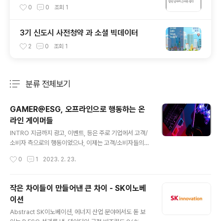
0
0
조회
1
3기 신도시 사전청약 과 소셜 빅데이터
2
0
조회
1
분류 전체보기
주요 글 목록
GAMER@ESG, 오프라인으로 행동하는 온
라인 게이머들
글 내용
INTRO 지금까지 광고, 이벤트, 등은 주로 기업에서 고객/
소비자 측으로의 행동이었으나, 이제는 고객/소비자들의
기업에 대한 적극적인 의견 전달의 방법이 됨. 또한 이것은
작성시간
0
1
2023. 2. 23.
개개인 수준을 넘어 단합된 행동으로서의 의미와 그 파장
을 읽어내야 함 게이머를 비롯한 고객/소비자들은 온라인
을 넘어선 공공의 장에서 CEO를 소환하고 불매 운동을 벌
작은 차이들이 만들어낸 큰 차이 - SK이노베
이며, 이는 곧 매출 감소와 주가 하락 등 실질적 영향력 행
이션
사 고객/소비자들의 행동은 ‘제품 및 서비스 품질과 안전성
글 내용
(S)’, ‘소비자 권익 보호(S)’ 등과 같은 직접적인 부분들 에
Abstract SK이노베이션, 에너지 산업 분야에서도 돋 보