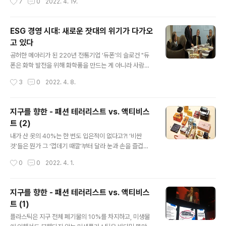
7
0
2022. 4. 19.
제임에 공감하기 때문인..
렇다면(?) 항공사 광고 사진 하나 보며, 간단한 퀴즈로 오늘
포스팅을 시작해 볼까요? Q. 사진에서 눈길을 끄는 것, 기
억에 남는 것은 무엇입니까? 1) 앗, 영어다!;;; OMG, No E
ESG 경영 시대: 새로운 잣대의 위기가 다가오
nglish… 2) 델타항공 Delta Air Lines 3) 매력적인 모델
고 있다
Wow, who’s that? 4) 델타 컴포트 플러스 DELTA CO
글 내용
MFORT+ 5) 의수 Prosthesis / Prosthetic hand 혹
공허한 메아리가 된 220년 전통기업 ‘듀폰’의 슬로건 "듀
시 1)부터 4)까지는 끄덕끄덕하시다가, 5)를 보시고는,
폰은 화학 발전을 위해 화학품을 만드는 게 아니라 사람을
‘응?..
위해 만듭니다. 모두가 편안한 삶을 행복하고 길게 누리도
작성시간
3
0
2022. 4. 8.
록요. ‘화학으로 더 나은 삶을’이란 말은 단순히 듀폰의 슬
로건이 아니라 우리의 DNA입니다" 20년을 끌어온 세계
적 화학기업 듀폰사의 화학물질 ‘PFOA 유해성 집단소송’
지구를 향한 - 패션 테러리스트 vs. 액티비스
사태를 다룬 영화 ‘다크 워터스’에 나온 듀폰측 법정 발언중
트 (2)
일부이다. 듀폰의 슬로건은 결국 공허한 메아리가 되고 20
글 내용
17년 듀폰은 3,535건의 단체소송에 대해 총 6억7천만 달
내가 산 옷의 40%는 한 번도 입은적이 없다고?! ‘비싼
러를 배상하게 된다. 2015년 해당 화학물질은 사용금지
것’들은 뭔가 그 ‘껍데기 때깔’부터 달라 눈과 손을 즐겁게
되었으나 워낙 전세계적으로 테프론 제품이 광범위하게 사
합니다…만, 그 껍데기만 만드는데 들어갈 노력과 자원, 그
작성시간
0
0
2022. 4. 1.
용된 이후라 소송은 아직도 현재진행형이다. 시가총액 50
과정과 이후의 폐기물을 생각하면 그것만으로도 어마무시
조원 규모의 글로벌 화..
하지요. 기간 한정, 쿠폰 제공 등을 미끼로 소셜커머스를 비
롯한 온라인 마켓을 통해 매일매일 엄청나게 팔려나가는
지구를 향한 - 패션 테러리스트 vs. 액티비스
값싼 이월상품의 옷들을 보면, 아무리 악성 재고라지만 ‘이
트 (1)
렇게 싸게 팔아도 되나?’ 싶은 마음과 함께, 그래도 면이나
글 내용
모와 같은 천연 소재인지, 폴리에스터나 아크릴 같은 합성
플라스틱은 지구 전체 폐기물의 10%를 차지하고, 미생물