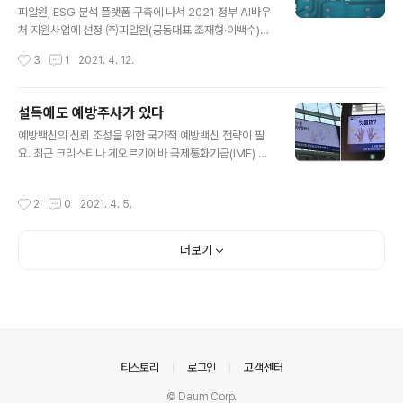
원 및 정부출연사업과 관련한 연구개발 사업 참여를 확대
피알원, ESG 분석 플랫폼 구축에 나서 2021 정부 AI바우
할 계획이다. 피알원 연구소 브랜딩랩 노영우 소장은 “피알
처 지원사업에 선정 ㈜피알원(공동대표 조재형·이백수)이
원은 고객사에게 전략적인 커뮤니케이션 솔루션을 제공하
추진한 ESG 분석 플랫폼 구축사업이 ‘2021년 정부 AI바
작성시간
3
1
2021. 4. 12.
기 위해 브랜딩 전략, 커뮤니케이션 효과 측정, 위기 전략
우처 지원사업’에 선정되었다. 이번 AI바우처 지원사업 최
수립, 빅테이터 분석을 통한 소셜 이슈 관리 ..
종 선정으로, 피알원은 자사의 ‘ESG Index’ 연구 개발 사
업을 본격화 하여 AI로 자동화 된 기업 ESG 분석 플랫폼을
설득에도 예방주사가 있다
개발하게 되었다. 이는 모건 스탠리, 골드만 삭스 등 해외유
글 내용
예방백신의 신뢰 조성을 위한 국가적 예방백신 전략이 필
수 평가사의 전문가 관점의 ESG지수와는 다르게 공중들
요. 최근 크리스티나 게오르기에바 국제통화기금(IMF) 총
이 지각하는 ESG 인식 정도를 AI기술과 빅데이타로 산출
재가 “코로나 백신 접종률 차이가 국가별 경제 성적표를 가
하는 플랫폼이다. 이를 통해 기업의 ESG활동이 공중들에
를 것”이라고 말했다. 특히 백신 보급이 빠른 선진국이 글
게 어떻게 지각되는지를 파악할 수 있고 주식투자자에게도
작성시간
2
0
2021. 4. 5.
로벌 경제 회복을 주도할 것으로 내다봤다. “미국의 대규모
객관적인 투자 정보로서 활용할 수 있게 된다. 따라서 대기
부양책과 백신 배포 확대로 올해 및 내년 세계 경제 전망치
업 뿐 아니..
를 상향 조정할 예정”이라 한다. 이처럼 코로나 펜더믹 상
더보기
황의 조기 수습을 위해서 백신은 중요한 요인이 되고 있다.
하지만 우리나라에서는 백신에 대한 불신이 커지는 등 국
민들의 불안이 커지고 있다. 심지어 문재인 대통령이 백신
을 접종받는 과정에서 주사기를 바꾸었다는 실로 황당한
의혹이 제기돼 논란이 일고 있다. 이는 허위·조작정보로 국
론을 분열시키고 국민 불신을 조장하..
의안내
티스토리
로그인
고객센터
© Daum Corp.