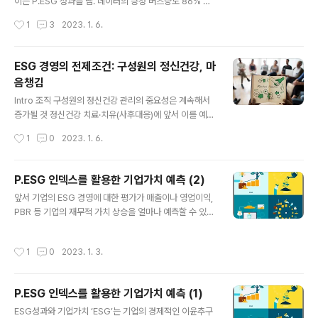
서부터 ‘기후변화 대응(E)', ‘폐기물 관리(E)', ‘환경 보호
이는 P.ESG 성과를 냄. 데이터의 긍정 버즈량도 86% 수
(E)', ‘공정 거래(S)’, ‘윤리 경영(G)’ 등에 이르기까지 이해
준으로 동종 업계 내에서도 높은 수준. ① 에너지 분야 핵심
작성시간
1
3
2023. 1. 6.
관계자로서의 폭넓은 부분들에 까지 이어질 수 있음 ST..
이슈에 선도적인 접근, ② 최고경영진의 큰 관심, ③ 커뮤
니케이션 채널을 통해 꾸준한 홍보 및 여론관리 등을 성공
요인으로 꼽을 수 있음 Case Study 세계 10위 수준 경제
ESG 경영의 전제조건: 구성원의 정신건강, 마
규모를 가진 우리 나라의 화석 연료 소비량은 세 손가락에
음챙김
꼽히는 정도라고 합니다. 온실 가스를 내뿜는 지구 환경의
글 내용
적 화석 연료와 대비되는 전기 에너지는 청정 에너지의 이
Intro 조직 구성원의 정신건강 관리의 중요성은 계속해서
미지를 갖고 있지만, 여전히 그 전기 에너지를 만드는 에너
증가될 것 정신건강 치료·치유(사후대응)에 앞서 이를 예방
지의 60% 이상은 석탄, 가스, 석유 등의 화석 에너지입니
(사전대응)할 수 있어야 - 조직차원에서 조직 구성원의 업
작성시간
1
0
2023. 1. 6.
다. 이렇듯 화석 연료 에너지는 아직은 우리 생활과 뗄 수
무에 대한 스트레스를 관리·해소할 수 있는 문화·인프라 구
없는 ..
축, 시스템 개선 등 환경을 조성하는 것 필요 - 구성원의 정
신건강 관리는 기업 리스크 관리의 일환 조직의 변화, 노력
P.ESG 인덱스를 활용한 기업가치 예측 (2)
과의 시너지 극대화를 위한 구성원의 협력의지도 중요 Sta
글 내용
앞서 기업의 ESG 경영에 대한 평가가 매출이나 영업이익,
rt 현대인의 스트레스와 우울은 전지구적 문제와 관심사입
PBR 등 기업의 재무적 가치 상승을 얼마나 예측할 수 있을
니다. 9 to 6, 적어도 하루의 1/3, 잠자는 시간을 제외하고
지 P.ESG 인덱스를 활용하여 검증해 보았다. 본 편에서는
출퇴근하는 시간까지 더하면, 실질적으로 하루의 절반 이
해당 분석의 유의미한 결과를 바탕으로, 구체적인 기업 사
상의 시간이 일을 위해 쓰이고 있기에, 일과 일터, 동료 관
작성시간
1
0
2023. 1. 3.
례를 선정하여 시계열적 기업가치 예측에도 유효한지 추가
계와 조직 문화 등이 희로애락의 영향 요인으로 적어도 1/
분석한 결과를 요약해 보고자 한다. P. ESG 인덱스를 통한
3, 아니 절..
재무성과 예측 ② 추가적으로 시계열 예측 모델인 ARIMA
P.ESG 인덱스를 활용한 기업가치 예측 (1)
모델을 활용하여 P.ESG평가점수와 RSI 추이 간의 관계를
글 내용
검증해 보고자 하였다. P.ESG 지표 상 높은 평가를 받고
ESG성과와 기업가치 ‘ESG’는 기업의 경제적인 이윤추구