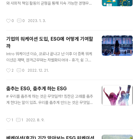
있는 개별 기업 사례들을 선정하여 시계열 추이를 살펴본
와 사회적 책임 활동의 균형을 통해 지속 가능한 경쟁우위
결과, 다양한 산업군의 기업에서 P.ESG 구성 지표가 RSI
구현이 가능하다고 제안한다. 결과적으로 ESG 등급이 높
에 대해 유의한 영향을 미치는 것으로 나타났다. 가령, ‘현
은 기업은 ESG 등급이 낮은 기업과 비교했을 때 효율적인
작성시간
0
0
2023. 1. 3.
대자동..
자원 활용, 인적 자원 관리 및 혁신 관리 개선 등 여러 측면
에서 경쟁력을 보유하고 있을 가능성이 큰 것으로 해석될
수 있다(박윤나·한상린, 2021). 기업은 이러한 경쟁 우위
기업의 워케이션 도입, ESG에 어떻게 기여할
적 요소를 활용하여 기업의 수익을 창출하기 때문에 ESG
까
는 좋은 기업을 고르는 중요한 지표로 그 영향력이 점차 증
글 내용
대되고 있다(Giese, Lee, Melas, Nagy, & Nishikaw
Intro 워케이션 이슈, 코로나 끝나고 난 이후 더 증폭 워케
a, 2019). 하지만 이처럼 많은 기업들이 점차 ESG 활동의
이션은 재택, 원격근무와는 차별화되어야 - 휴가, 쉼 그리
중요성을 인식하고 있는데 반해 적극적인 투자와 활동에..
고 업무가 함께 가능한 공간적 가치가 중요 워케이션은 ES
작성시간
2
0
2022. 12. 21.
G의 S 차원 중 1) 고용 및 근로환경, 2) 제품서비스 안전
및 품질, 3) 지역사회 기여 차원에 영향 Start 지속가능한
기업이 되기 위해서는 임직원이 회사의 정책을 긍정적으로
춤추는 ESG, 춤추게 하는 ESG
수용하고 나와 조직의 비전을 일치시키는 일이 중요합니
글 내용
# 우리를 춤추게 하는 것은 무엇일까? 칭찬은 고래를 춤추
다. 그 중심에 업무문화가 있습니다. 코로나 시기에 많은 직
게 한다는 말이 있죠. 우리를 춤추게 만드는 것은 무엇일까
장인들은 9 to 6 오피스 업무 환경에서 벗어나도 업무 진
요? 다양한 것들을 떠올 릴 수 있겠지만 가장 먼저 떠오르
행에 큰 차질이 없다는 것을 자각하게 되었습니다. 일상이
는 것은 아마도 ‘음악’일 것입니다. 최근 ‘음악(예술)’과 ‘행
회복되고, 재택업무 환경에서 벗어 났음에도 어떤 기업들
작성시간
1
1
2022. 8. 9.
동(실천)’이 정말 필요한 곳에서 매우 적절히 결합된 사례
은 오히려 더 적극적인 탈 오피스 업무 환경을 조성하고 있
를 보며, ‘춤추는 ESG’와 ‘춤추게 하는 ESG’에 대한 기획
습니다. 워케..
을 나누었고, 그 이야기를 한번 풀어보고자 합니다. # 우크
베케이션(휴가) 기간 알아보는 ESG 워케이션