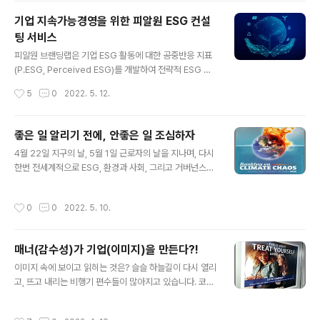
중계’ 같은 역전 개표 방송이 다음 날 새벽까지 이어지기도
기업 지속가능경영을 위한 피알원 ESG 컨설
했지요. TV를 통해 중계된 개표방송에서는 공통적으로 지
팅 서비스
역의 특색이 녹아 있었고, 또 중간중간에는 새로운 지자체
글 내용
장의 주요 공약이 소개되기도 했습니다. 저희는 당연히, 직
피알원 브랜딩랩은 기업 ESG 활동에 대한 공중반응 지표
업적으로, 지역의 ESG 경영에 대해서 궁금해지지 않았겠
(P.ESG, Perceived ESG)를 개발하여 전략적 ESG 커
습니까? 지난 4월 22일 지구의 날 소개된 지역들의 소식
뮤니케이션 관리방안을 컨설팅하고자 준비하고 있습니다.
작성시간
5
0
2022. 5. 12.
을 보며 한번 다뤄보고..
| P.ESG 분석 솔루션 ▪ 공중의 ESG 인식 정도를 AI 기술
과 빅데이터를 통해 산출(타 평가사의 기존 전문가 관점 In
dex와 차별화) ▪ AI를 통해 기업의 과거 및 현재 ESG 데
좋은 일 알리기 전에, 안좋은 일 조심하자
이터를 실시간으로 수집하고 소비자 인식에 기반한 가중치
글 내용
4월 22일 지구의 날, 5월 1일 근로자의 날을 지나며, 다시
산식을 적용, 기업 ESG 커뮤니케이션 퍼포먼스와 소비자
한번 전세계적으로 ESG, 환경과 사회, 그리고 거버넌스에
반응을 통합적으로 평가 | P.ESG 분석 프로세스 P-ESG
대한 이슈가 가득했습니다. 새로운 정부 출범을 앞두고 있
분석 플랫폼은 기업 ESG활동에 대한 웹 상의 콘텐츠를 문
는 5월 초 이 시점의 대한민국에서도 ESG에 대한 중요성
장단위로 수집하여 9개의 ESG 대분류 항목, 20개의 중분
작성시간
0
0
2022. 5. 10.
과 관심은 점점 더 커지고 있는데요, 윤석열 정부 대통령직
류 항목 38개의 소분류 항목으로 카테고라이징하고, 문..
인수위원회에서도 여러 위원들이 ESG와 관련된 사항을
다루고 있는 것으로 알려져 있습니다. 윤석열 당선인의 새
매너(감수성)가 기업(이미지)을 만든다?!
정부는 대통령 직속 가칭 ‘ESG 위원회’를 만들 것이라고
글 내용
하고요, 안철수 인수위원장은 대한민국 기업 집단을 대표
이미지 속에 보이고 읽히는 것은? 슬슬 하늘길이 다시 열리
하는 최태원 대한상의 회장 등을 초청해 ‘ESG 혁신성장 특
고, 뜨고 내리는 비행기 편수들이 많아지고 있습니다. 코로
별좌담회’를 가졌다고 했는데요, 여기에는 10대 그룹 사장
나19로 만기 연장된 마일리지든, 모아둔 저축 혹은 리볼빙
단과 금융권 대표 등이 참석했다고 합니다. 정말 중요한 문
카드로든, 어서 티켓팅을 하고 싶은 분이 많으실 겁니다. 그
작성시간