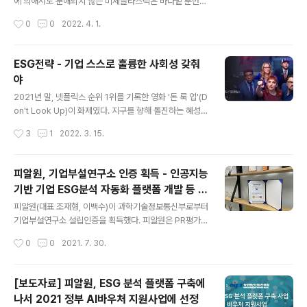
소재인지, 혼방이면 무엇이 어느 정도 비율로 섞인 것인지
에 의해서도 분해되지 않는 미세플라스틱은 바다밑 뿐만
에 대한 ‘섬유 등 재질에 대한 정보가 이렇게 부실해도 되
아니라 우리 몸에도 쌓이고 있다는 ‘사실’과 ‘문제’들은, 우
작성시간
0
0
2022. 4. 1.
나?’ 또 받아본 다음에는, 아마존(amazon)이나 몇몇 곳에
리 블로그 이외에도 너무나 많은 곳에서 다루어지고 있습
서 보내온 것은 ..
니다. 하지만 구체적으로 정확하게 어디서 누군가는 이를
위해 무언가를 하고 있고, 또 해야 한다는 것은 상대적으로
ESG전략 - 기업 스스로 훌륭한 사회성 갖춰
덜 다뤄지고 있는 것 같습니다. 저희들의 방향성 중 하나는
야
‘인플루언서들의 인플루언서’ 입니다. 별 것 아닐 수 있지만
글 내용
저희 게시물 이후, 실제로 역시 아직 미약하지만 제조업체
2021년 말, 넷플릭스 순위 1위를 기록한 영화 '돈 룩 업'(D
가 직접 즉석밥 용기들을 회수해 재활용하는 방안이 나오
on't Look Up)이 화제였다. 지구를 향해 돌진하는 혜성
는 것들을 보며, 우리의 가치와 방향성에 대한 의의 확인이
존재를 발견한 두 천문학자가 임박한 재앙을 전 인류에 경
작성시간
3
1
2022. 3. 15.
가능했습니다. 이런 맥락으로 이번 포스트에서는 ‘식
고하는 내용이다. 이 과정에서 정치권, 미디어, 대중을 향한
(食)’에 앞서는 ‘의(依)’, ‘옷..
뼈를 때리는 풍자가 곳곳에서 전개된다. 대중들은 지구가
멸망한다는 과학적 진실보다는 연예인 사생활이 더 큰 관
피알원, 기업부설연구소 인증 획득 - 인공지능
심사라고 했다. 영화는 사람들은 진실을 알기보다 정치적
기반 기업 ESG분석 자동화 플랫폼 개발 등 연
이념과 주장에서 느끼는 '기분'으로 진실을 선택한다고 했
글 내용
구개발
다. 요즘 MZ세대들은 의식면에서 여러모로 과거와 다르
피알원(대표 조재형, 이백수)이 과학기술정보통신부로부터
다. 예로 착한 상점이나 기업의 생산품을 구매함으로써 그
기업부설연구소 설립인증을 획득했다. 피알원은 PR평가모
들이 더욱 이득을 얻을 수 있도록 보답하고 돕자’는데 열심
델 개발, 빅 데이터 연구, 위기커뮤니케이션, 브랜딩 전략
작성시간
0
0
2021. 7. 30.
이다. 이는 ‘환경’과 ‘공정성’에 대한 관심이 커진 MZ세대
개발 등을 위해 이번 부설연구소 설립허가를 득했다. 이 부
들이 이를 중요한 ..
설연구소는 박사급 2명 등 전담 연구인력 6명으로 구성되
었다. 이와 관련해 피알원은 최근 정보통신산업진흥원의
[보도자료] 피알원, ESG 분석 플랫폼 구축에
예산지원을 받아 인공지능 기반 기업 ESG분석 자동화 플
나서 2021 정부 AI바우처 지원사업에 선정
랫폼을 개발하고 있으며, 금번 연구소 인증을 통해 세제지
글 내용