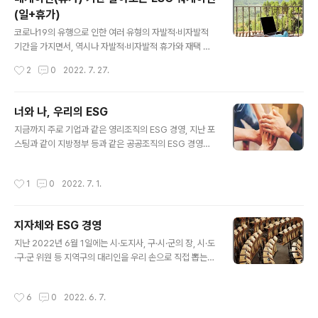
라이나 폐허 속의 레이브(rave) 파티 포격과 포화가 계속
(일+휴가)
되는 우크라이나 키이브(키예프; Kyiv)에서 레이브 파티들
글 내용
이 열리고 있다고 합니다. 이 레이브 파티는 음악과 춤이 있
코로나19의 유행으로 인한 여러 유형의 자발적·비자발적
는 단순한 댄스 파티가 아니라, 음악과 춤과 함께 전쟁으로
기간을 가지면서, 역시나 자발적·비자발적 휴가와 재택 근
파손된 집들을 치우고 재정비하는 파티입니다. ‘클린-업 레
무를 경험하신 분들이 많습니다. 이렇게 코로나19의 팬데
작성시간
2
0
2022. 7. 27.
이..
믹(pandemic; 대유행)은 꽤 한정적이었던 재택 근무와
강제적(?!) 휴가의 전세계적인 유행을 가져왔었지요. 코로
나19가 처음으로 퍼지기 시작했을 때 많은 직장인들이 회
너와 나, 우리의 ESG
사가 아닌 집이나 카페 등에서 일을 하게 되면서 이런 말들
글 내용
지금까지 주로 기업과 같은 영리조직의 ESG 경영, 지난 포
이 있었습니다. “이건 일하는 것도, 노는 것도 아니야!” 워
스팅과 같이 지방정부 등과 같은 공공조직의 ESG 경영을
케이션, 일상이 되다 랩탑만 있으면 장소에 구애받지 않고
다뤄봤습니다. 지속적으로 언급하고 있지만, ESG 경영은
일을 할 수 있게 되면서, 일(Work)과 휴가(Vacation)가
주로 기업이나 정부와 같은 매우 ‘조직’적인 단위에서 ‘비재
결합된 ‘워케이션(Workation)’이 일시적인 ‘유행’을 넘어
작성시간
1
0
2022. 7. 1.
무적인 환경·사회·거버넌스(협치; 의사결정 및 지배구조)에
‘뉴노멀(new normal; 새로운 표준/일상)’, 나아가서는..
해당하는 숫자가 아닌 경영 활동 및 관련 지표를 어떤 기준
으로 어떻게 모아서 관리하고 공시하며 커뮤니케이션에 활
지자체와 ESG 경영
용할 것인가?’라는 질문으로 고민되어지고 있습니다. 그런
글 내용
데 쓰레기 배출로 인한 오염과 탄소배출을 통한 기후변화
지난 2022년 6월 1일에는 시·도지사, 구·시·군의 장, 시·도
등 환경이슈 차원에서 봤을 때, 개개인의 합을 생각해 본다
·구·군 위원 등 지역구의 대리인을 우리 손으로 직접 뽑는
면 기업이나 공공기관도 중요하지만 개인도 분명 절대로
제8회 전국동시지방선거가 있었습니다. 중앙정부와 같이
무시할 수 없습니다. 그래서 이번 포스팅에선 개인 측면의
지역(지자체)에도 변화가 있었던 곳이 많았고, 1400만명
작성시간
6
0
2022. 6. 7.
ESG에 대해 한번 다뤄보고자 ..
에 가까운 우리 나라에서 가장 많은 인구 수를 가진 경기도
에서는 0.15% 차이로 당선자가 결정되기까지의 ‘스포츠